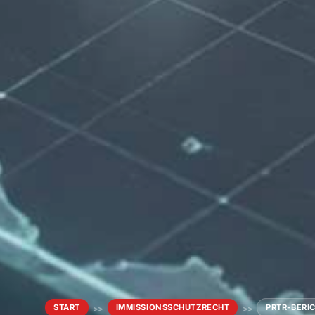
START
IMMISSIONSSCHUTZRECHT
PRTR-BERI
>>
>>