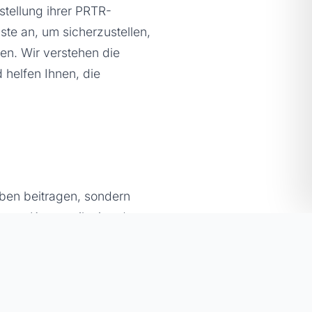
stellung ihrer PRTR-
te an, um sicherzustellen,
den. Wir verstehen die
helfen Ihnen, die
gaben beitragen, sondern
rente Kommunikation der
auen und ihre
etzlichen Anforderungen