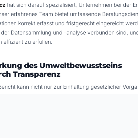
icz
hat sich darauf spezialisiert, Unternehmen bei der Er
Unser erfahrenes Team bietet umfassende Beratungsdiens
ationen korrekt erfasst und fristgerecht eingereicht wer
 der Datensammlung und -analyse verbunden sind, und 
effizient zu erfüllen.
ärkung des Umweltbewusstseins
rch Transparenz
-Bericht kann nicht nur zur Einhaltung gesetzlicher Vor
n innerhalb des Unternehmens stärken. Durch transpa
n Unternehmen Vertrauen bei ihren
Stakeholdern
aufb
r Gesellschaft unter Beweis stellen.
n einem PRTR-Bericht arbeiten, der nicht nur den ges