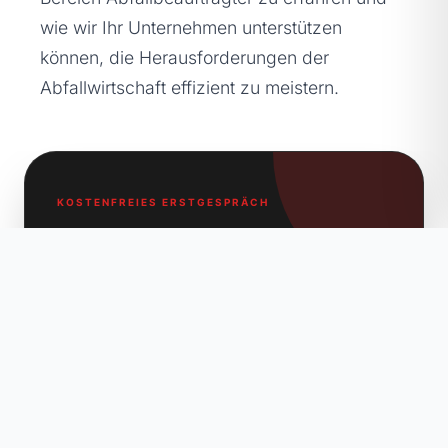
wie wir Ihr Unternehmen unterstützen
können, die Herausforderungen der
Abfallwirtschaft effizient zu meistern.
KOSTENFREIES ERSTGESPRÄCH
Theorie ist gut.
Praxis ist besser.
Sie haben Fragen zum Thema
Kreislaufwirtschaftsgesetz
oder benötigen
pragmatische Unterstützung bei der Umsetzung?
Lassen Sie uns sprechen – unkompliziert, direkt und
auf Augenhöhe.