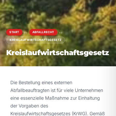
START
ABFALLRECHT
>>
>>
KREISLAUFWIRTSCHAFTSGESETZ
Kreislaufwirtschaftsgesetz
Die Bestellung eines externen
Abfallbeauftragten ist für viele Unternehmen
eine essenzielle Maßnahme zur Einhaltung
der Vorgaben des
Kreislaufwirtschaftsgesetzes (KrWG). Gemäß